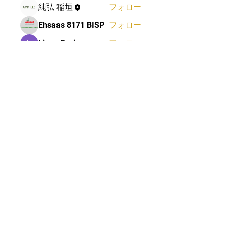
純弘 稲垣
フォロー
Ehsaas 8171 BISP
フォロー
Linus Espinosa
フォロー
Mateo Ardanza
フォロー
Deutsch Info ChatGPT
フォロー
すべてのメンバーを表示（74
名）
Email:
reyyd75s@i.softbank.jp