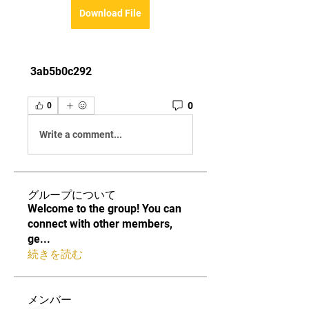
Download File
 3ab5b0c292
0
0
Write a comment...
グループについて
Welcome to the group! You can
connect with other members,
ge
...
続きを読む
メンバー