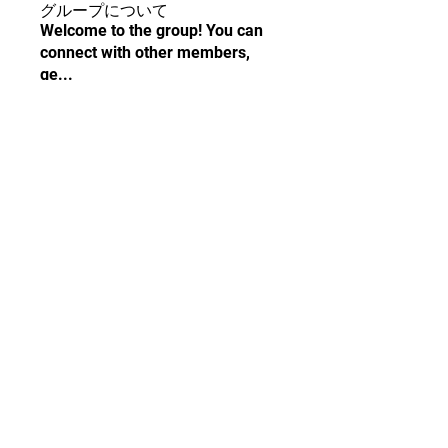
グループについて
Welcome to the group! You can
connect with other members,
ge
...
続きを読む
メンバー
純弘 稲垣
フォロー
Ehsaas 8171 BISP
フォロー
Linus Espinosa
フォロー
Mateo Ardanza
フォロー
Deutsch Info ChatGPT
フォロー
すべてのメンバーを表示（75
名）