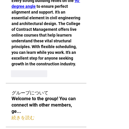
Every strong building relies on the 
90 
degree angle
 to ensure perfect 
alignment and support. It’s an 
essential element in civil engineering 
and architectural design. The College 
of Contract Management offers live 
online courses that help learners 
understand these vital structural 
principles. With flexible scheduling, 
you can learn while you work. It’s an 
excellent step for anyone seeking 
growth in the construction industry.
להשיב
לייק
グループについて
Welcome to the group! You can
connect with other members,
ge
...
続きを読む