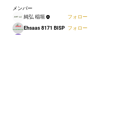
メンバー
純弘 稲垣
フォロー
Ehsaas 8171 BISP
フォロー
Linus Espinosa
フォロー
Mateo Ardanza
フォロー
Deutsch Info ChatGPT
フォロー
すべてのメンバーを表示（74
名）