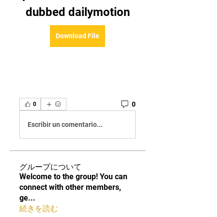
dubbed dailymotion
Download File
0
0
Escribir un comentario...
グループについて
Welcome to the group! You can
connect with other members,
ge
...
続きを読む