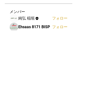
メンバー
純弘 稲垣
フォロー
Ehsaas 8171 BISP
フォロー
Linus Espinosa
フォロー
Mateo Ardanza
フォロー
Deutsch Info ChatGPT
フォロー
すべてのメンバーを表示（75
名）