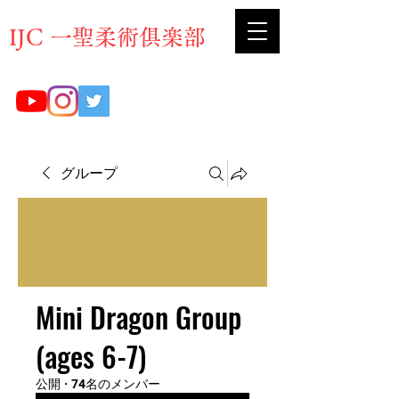
​IJC 一聖柔術俱楽部
グループ
Mini Dragon Group
(ages 6-7)
公開
·
74名のメンバー