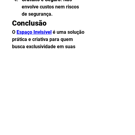
envolve custos nem riscos 
de segurança.
Conclusão
O 
Espaço Invisível
 é uma solução 
prática e criativa para quem 
busca exclusividade em suas 
interações digitais. Com 
funcionalidades como caracteres 
Unicode, botões de cópia rápida 
e compatibilidade com diversas 
plataformas, ele é ideal para 
atender às necessidades de 
gamers, usuários de redes 
sociais e qualquer pessoa que 
deseje inovar.
Acesse agora mesmo e comece 
a aproveitar todas as 
funcionalidades do Espaço 