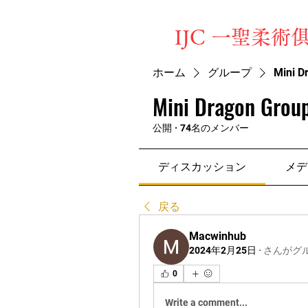
​IJC 一聖柔術
ホーム
グループ
Mini D
Mini Dragon Group
公開
·
74名のメンバー
ディスカッション
メデ
戻る
Macwinhub
2024年2月25日
·
さんがグ
0
Write a comment...