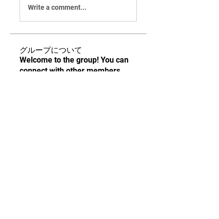
Write a comment...
グループについて
Welcome to the group! You can
connect with other members,
ge
...
続きを読む
メンバー
純弘 稲垣
フォロー
Ehsaas 8171 BISP
フォロー
Linus Espinosa
フォロー
Mateo Ardanza
フォロー
Deutsch Info ChatGPT
フォロー