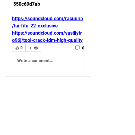
 350c69d7ab
https://soundcloud.com/racuulra
/tai-fifa-22-exclusive
https://soundcloud.com/vasiliytr
o96j/tool-crack-idm-high-quality
0
0
Write a comment...
グループについて
Welcome to the group! You can
connect with other members,
ge
...
続きを読む
メンバー