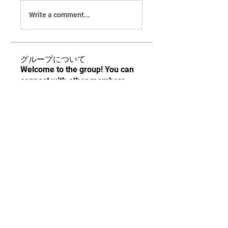
Write a comment...
グループについて
Welcome to the group! You can
connect with other members,
ge
...
続きを読む
メンバー
مهند جعفر
フォロー
adam alex
フォロー
Locna Broa
フォロー
محمود علي
フォロー
Realsoft PC
フォロー