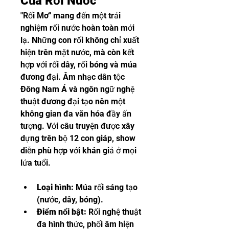
Của Rối Nước
"Rối Mơ" mang đến một trải 
nghiệm rối nước hoàn toàn mới 
lạ. Những con rối không chỉ xuất 
hiện trên mặt nước, mà còn kết 
hợp với rối dây, rối bóng và múa 
đương đại. Âm nhạc dân tộc 
Đông Nam Á và ngôn ngữ nghệ 
thuật đương đại tạo nên một 
không gian đa văn hóa đầy ấn 
tượng. Với câu truyện được xây 
dựng trên bộ 12 con giáp, show 
diễn phù hợp với khán giả ở mọi 
lứa tuổi.
Loại hình:
 Múa rối sáng tạo 
(nước, dây, bóng).
Điểm nổi bật:
 Rối nghệ thuật 
đa hình thức, phối âm hiện 