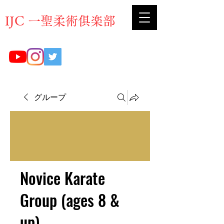
​IJC 一聖柔術俱楽部
グループ
Novice Karate
Group (ages 8 &
up)