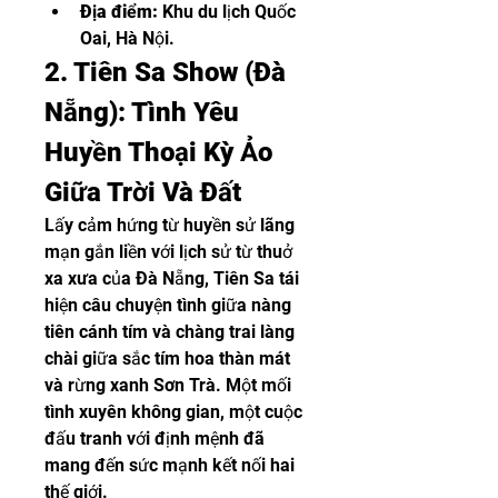
Địa điểm:
 Khu du lịch Quốc 
Oai, Hà Nội.
2. Tiên Sa Show (Đà 
Nẵng): Tình Yêu 
Huyền Thoại Kỳ Ảo 
Giữa Trời Và Đất
Lấy cảm hứng từ huyền sử lãng 
mạn gắn liền với lịch sử từ thuở 
xa xưa của Đà Nẵng, Tiên Sa tái 
hiện câu chuyện tình giữa nàng 
tiên cánh tím và chàng trai làng 
chài giữa sắc tím hoa thàn mát 
và rừng xanh Sơn Trà. Một mối 
tình xuyên không gian, một cuộc 
đấu tranh với định mệnh đã 
mang đến sức mạnh kết nối hai 
thế giới.