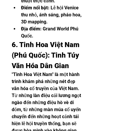
thuật thực cảnh.
Điểm nổi bật:
 Lễ hội Venice 
thu nhỏ, ánh sáng, pháo hoa, 
3D mapping.
Địa điểm:
 Grand World Phú 
Quốc.
6. Tinh Hoa Việt Nam 
(Phú Quốc): Tinh Túy 
Văn Hóa Dân Gian
"Tinh Hoa Việt Nam" là một hành 
trình khám phá những nét đẹp 
văn hóa cổ truyền của Việt Nam. 
Từ những làn điệu cải lương ngọt 
ngào đến những điệu hò vè dí 
dỏm, từ những màn múa cổ uyển 
chuyển đến những hoạt cảnh tái 
hiện lễ hội truyền thống, bạn sẽ 
được hòa mình vào không gian 