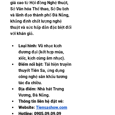
giá cao từ Hội đồng Nghệ thuật, 
Sở Văn hóa Thể thao, Sở Du lịch 
và lãnh đạo thành phố Đà Nẵng, 
khẳng định chất lượng nghệ 
thuật và sức hấp dẫn đặc biệt đối 
với khán giả.
Loại hình:
 Vũ nhạc kịch 
đương đại (kết hợp múa, 
xiếc, kịch cùng âm nhạc).
Điểm nổi bật:
 Tái hiện truyền 
thuyết Tiên Sa, ứng dụng 
công nghệ sân khấu tương 
tác đa chiều.
Địa điểm:
 Nhà hát Trưng 
Vương, Đà Nẵng.
Thông tin liên hệ đặt vé: 
Website: 
Tiensashow.com
Hotline: 0905.09.09.09