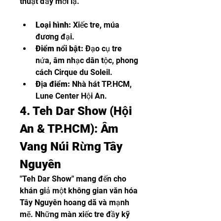
thuật đầy mới lạ.
Loại hình:
 Xiếc tre, múa 
đương đại.
Điểm nổi bật:
 Đạo cụ tre 
nứa, âm nhạc dân tộc, phong 
cách Cirque du Soleil.
Địa điểm:
 Nhà hát TP.HCM, 
Lune Center Hội An.
4. Teh Dar Show (Hội 
An & TP.HCM): Âm 
Vang Núi Rừng Tây 
Nguyên
"Teh Dar Show" mang đến cho 
khán giả một không gian văn hóa 
Tây Nguyên hoang dã và mạnh 
mẽ. Những màn xiếc tre đầy kỹ 