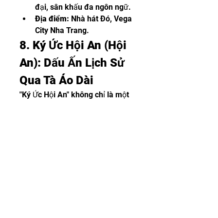
đại, sân khấu đa ngôn ngữ.
Địa điểm:
 Nhà hát Đó, Vega 
City Nha Trang.
8. Ký Ức Hội An (Hội 
An): Dấu Ấn Lịch Sử 
Qua Tà Áo Dài
"Ký Ức Hội An" không chỉ là một 
show diễn, đó là một chuyến du 
hành ngược dòng thời gian, đưa 
bạn đến với những giai đoạn lịch 
sử và văn hóa đặc sắc của phố 
Hội. Sân khấu ngoài trời rộng 
25.000m², nơi hơn 500 diễn viên 
chuyên nghiệp tái hiện những câu 
chuyện cổ kính bằng ngôn ngữ 
của tà áo dài. Mỗi chương, mỗi 
màn trình diễn là một bức tranh 