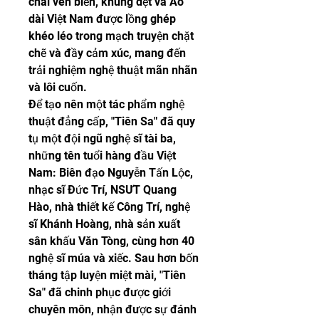
chài ven biển, khung dệt và Áo 
dài Việt Nam được lồng ghép 
khéo léo trong mạch truyện chặt 
chẽ và đầy cảm xúc, mang đến 
trải nghiệm nghệ thuật mãn nhãn 
và lôi cuốn.
Để tạo nên một tác phẩm nghệ 
thuật đẳng cấp, "Tiên Sa" đã quy 
tụ một đội ngũ nghệ sĩ tài ba, 
những tên tuổi hàng đầu Việt 
Nam: Biên đạo Nguyễn Tấn Lộc, 
nhạc sĩ Đức Trí, NSƯT Quang 
Hào, nhà thiết kế Công Trí, nghệ 
sĩ Khánh Hoàng, nhà sản xuất 
sân khấu Văn Tòng, cùng hơn 40 
nghệ sĩ múa và xiếc. Sau hơn bốn 
tháng tập luyện miệt mài, "Tiên 
Sa" đã chinh phục được giới 
chuyên môn, nhận được sự đánh 