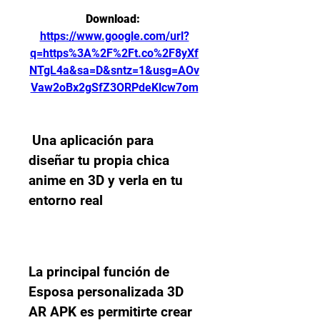
Download: 
https://www.google.com/url?
q=https%3A%2F%2Ft.co%2F8yXf
NTgL4a&sa=D&sntz=1&usg=AOv
Vaw2oBx2gSfZ3ORPdeKlcw7om
 Una aplicación para 
diseñar tu propia chica 
anime en 3D y verla en tu 
entorno real
La principal función de 
Esposa personalizada 3D 
AR APK es permitirte crear 