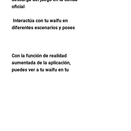
oficial
 Interactúa con tu waifu en 
diferentes escenarios y poses
Con la función de realidad 
aumentada de la aplicación, 
puedes ver a tu waifu en tu 
entorno real y interactuar con 
ella. Puedes apuntar con la 
cámara de tu dispositivo al lugar 
donde quieras que aparezca tu 
waifu y ajustar su tamaño y 
posición. Así, podrás ver a tu 
waifu en tu habitación, en el 
parque, en la calle o en cualquier 