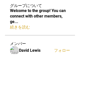
グループについて
Welcome to the group! You can
connect with other members,
ge
...
続きを読む
メンバー
David Lewis
フォロー
Shelba Hickethier
フォロー
Shelba Hickethier
ermantemolinun
フォロー
ermantemolinun
Macwinhub
フォロー
Eden David
フォロー
すべてのメンバーを表示（21
名）